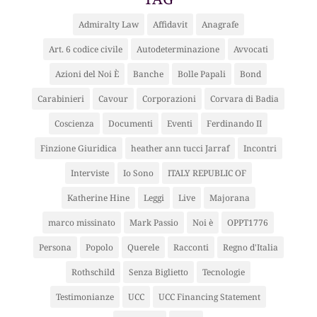
Admiralty Law
Affidavit
Anagrafe
Art. 6 codice civile
Autodeterminazione
Avvocati
Azioni del Noi È
Banche
Bolle Papali
Bond
Carabinieri
Cavour
Corporazioni
Corvara di Badia
Coscienza
Documenti
Eventi
Ferdinando II
Finzione Giuridica
heather ann tucci Jarraf
Incontri
Interviste
Io Sono
ITALY REPUBLIC OF
Katherine Hine
Leggi
Live
Majorana
marco missinato
Mark Passio
Noi è
OPPT1776
Persona
Popolo
Querele
Racconti
Regno d'Italia
Rothschild
Senza Biglietto
Tecnologie
Testimonianze
UCC
UCC Financing Statement