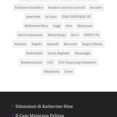
Finzione Giuridica
heather ann tucci Jarraf
Incontri
Interviste
Io Sono
ITALY REPUBLIC OF
Katherine Hine
Leggi
Live
Majorana
marco missinato
Mark Passio
Noi è
OPPT1776
Persona
Popolo
Querele
Racconti
Regno d'Italia
Rothschild
Senza Biglietto
Tecnologie
Testimonianze
UCC
UCC Financing Statement
Vessazioni
Zoom
Dimissioni di Katherine Hine
Il Caso Majorana Pelizza