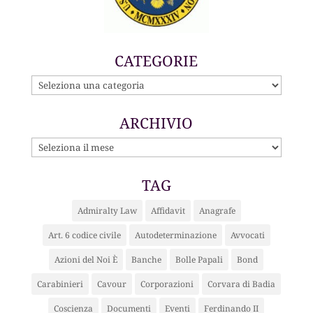
CATEGORIE
CATEGORIE
ARCHIVIO
ARCHIVIO
TAG
Admiralty Law
Affidavit
Anagrafe
Art. 6 codice civile
Autodeterminazione
Avvocati
Azioni del Noi È
Banche
Bolle Papali
Bond
Carabinieri
Cavour
Corporazioni
Corvara di Badia
Coscienza
Documenti
Eventi
Ferdinando II