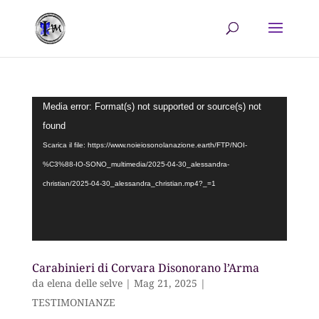
Video
Media error: Format(s) not supported or source(s) not
Player
found
Scarica il file: https://www.noieiosonolanazione.earth/FTP/NOI-
%C3%88-IO-SONO_multimedia/2025-04-30_alessandra-
christian/2025-04-30_alessandra_christian.mp4?_=1
Carabinieri di Corvara Disonorano l’Arma
da
elena delle selve
|
Mag 21, 2025
|
TESTIMONIANZE