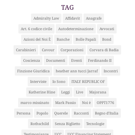
TAG
Admiralty Law
Affidavit
Anagrafe
Art. 6 codice civile
Autodeterminazione
Avvocati
Azioni del Noi È
Banche
Bolle Papali
Bond
Carabinieri
Cavour
Corporazioni
Corvara di Badia
Coscienza
Documenti
Eventi
Ferdinando II
Finzione Giuridica
heather ann tucci Jarraf
Incontri
Interviste
Io Sono
ITALY REPUBLIC OF
Katherine Hine
Leggi
Live
Majorana
marco missinato
Mark Passio
Noi è
OPPT1776
Persona
Popolo
Querele
Racconti
Regno d'Italia
Rothschild
Senza Biglietto
Tecnologie
Testimonianze
UCC
UCC Financing Statement