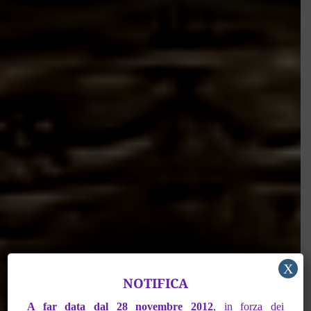
X
NOTIFICA
A far data dal 28 novembre 2012
,
in forza dei