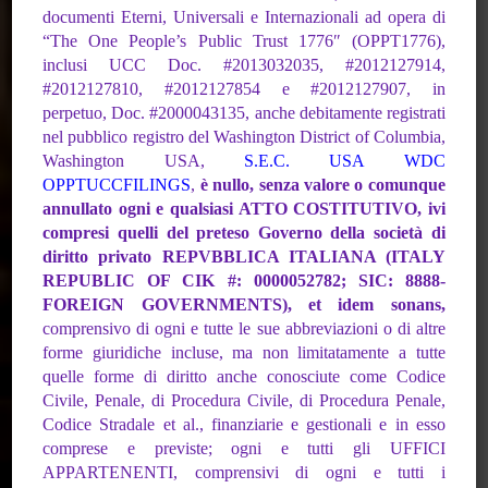
documenti Eterni, Universali e Internazionali ad opera di
“The One People’s
Public Trust 1776″ (OPPT1776),
inclusi UCC Doc. #2013032035, #2012127914,
#2012127810,
#2012127854 e #2012127907, in
perpetuo, Doc. #2000043135, anche debitamente registrati
nel pubblico registro del Washington District of Columbia,
Washington USA,
S.E.C. USA WDC
OPPTUCCFILINGS
,
è nullo, senza valore o comunque
annullato ogni e qualsiasi ATTO COSTITUTIVO, ivi
compresi quelli del preteso Governo della società di
diritto privato REPVBBLICA
ITALIANA (ITALY
REPUBLIC OF CIK #: 0000052782; SIC: 8888-
FOREIGN
GOVERNMENTS), et idem sonans,
comprensivo di ogni e tutte le sue abbreviazioni
o di altre
Biblioteca
forme giuridiche incluse, ma non limitatamente a tutte
quelle forme di
diritto anche conosciute come Codice
Civile, Penale, di Procedura Civile, di Procedura
Penale,
Noi è Io
Codice Stradale et al., finanziarie e gestionali e in esso
comprese e previste; ogni
e tutti gli UFFICI
APPARTENENTI, comprensivi di ogni e tutti i