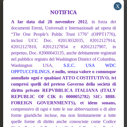
X
mitiga il disagio profondo che si crea nelle
NOTIFICA
violenze domestiche, nella separazione dai
A far data dal 28 novembre 2012
,
in forza dei
figli, nei ricoveri in coercizione dei TSO,
documenti Eterni, Universali e Internazionali ad opera di
“The One People’s
Public Trust 1776″ (OPPT1776),
negli interventi post detenzione, negli
inclusi UCC Doc. #2013032035, #2012127914,
internamenti in case di cura psichiatriche
#2012127810,
#2012127854 e #2012127907, in
perpetuo, Doc. #2000043135, anche debitamente registrati
e offre sostegno sul territorio a uomini e
nel pubblico registro del Washington District of Columbia,
donne che subiscono sfratti esecutivi.
Washington USA,
S.E.C. USA WDC
OPPTUCCFILINGS
,
è nullo, senza valore o comunque
annullato ogni e qualsiasi ATTO COSTITUTIVO, ivi
La flessibilità del nostro operare mette in
compresi quelli del preteso Governo della società di
relazione, quasi sempre, le altre sovranità
diritto privato REPVBBLICA
ITALIANA (ITALY
REPUBLIC OF CIK #: 0000052782; SIC: 8888-
per la complessità dei problemi in campo:
FOREIGN
GOVERNMENTS), et idem sonans,
come per esempio la sovranità dell’ordine
comprensivo di ogni e tutte le sue abbreviazioni
o di altre
forme giuridiche incluse, ma non limitatamente a tutte
e la sovranità del flusso.
quelle forme di
diritto anche conosciute come Codice