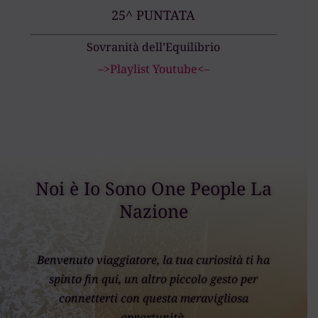
25^ PUNTATA
Sovranità dell’Equilibrio
–>Playlist Youtube<–
Noi è Io Sono One People La
Nazione
Benvenuto viaggiatore, la tua curiosità ti ha
spinto fin qui, un altro piccolo gesto per
connetterti con questa meravigliosa
opportunità.