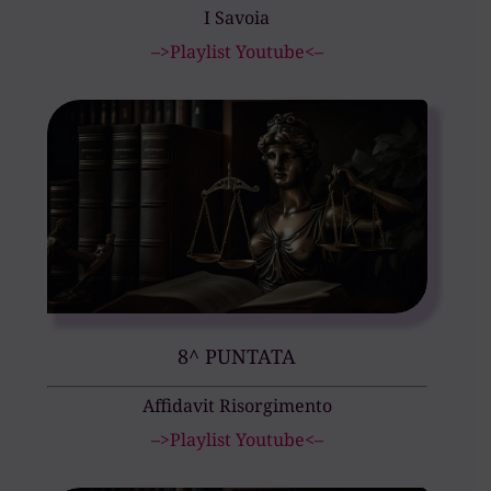
I Savoia
–>Playlist Youtube<–
8^ PUNTATA
Affidavit Risorgimento
–>Playlist Youtube<–