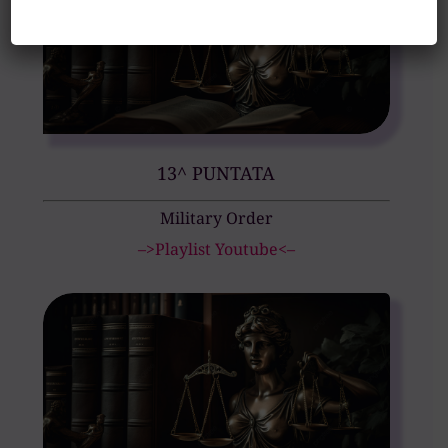
13^ PUNTATA
Military Order
–>Playlist Youtube<–