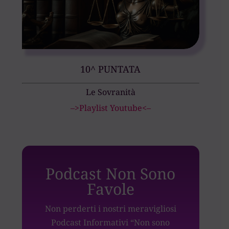
10^ PUNTATA
Le Sovranità
–>Playlist Youtube<–
Podcast Non Sono
Favole
Non perderti i nostri meravigliosi
Podcast Informativi “Non sono