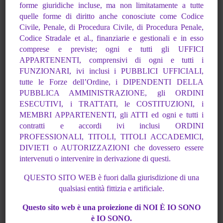
forme giuridiche incluse, ma non limitatamente a tutte
quelle forme di
diritto anche conosciute come Codice
Civile, Penale, di Procedura Civile, di Procedura
Penale,
Codice Stradale et al., finanziarie e gestionali e in esso
comprese e previste; ogni
e tutti gli UFFICI
APPARTENENTI, comprensivi di ogni e tutti i
FUNZIONARI, ivi inclusi i
PUBBLICI UFFICIALI,
tutte le Forze dell’Ordine, i DIPENDENTI DELLA
PUBBLICA
AMMINISTRAZIONE, gli ORDINI
ESECUTIVI, i TRATTATI, le COSTITUZIONI, i
MEMBRI APPARTENENTI, gli ATTI ed ogni e tutti i
contratti e accordi ivi inclusi ORDINI
12^ PUNTATA
PROFESSIONALI, TITOLI, TITOLI ACCADEMICI,
DIVIETI o AUTORIZZAZIONI che
dovessero essere
Sovranità dell’Essere
intervenuti o intervenire in derivazione di questi.
–>Playlist Youtube<–
QUESTO SITO WEB è fuori dalla giurisdizione di una
qualsiasi entità fittizia e artificiale.
Questo sito web è una proiezione di NOI È IO SONO
è IO SONO.