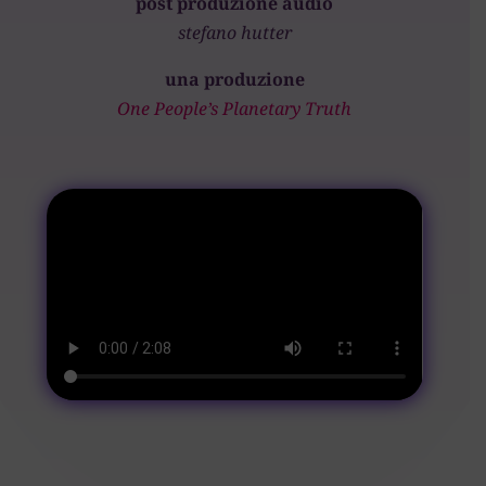
post produzione audio
stefano hutter
una produzione
One People’s Planetary Truth