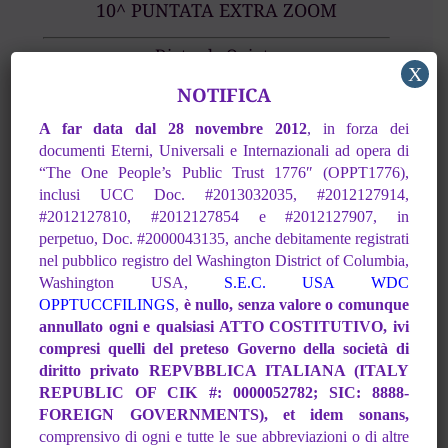
10^ PUNTATA EXTRA ZOOM
Dietro le Quinte
X
–>Playlist Youtube<–
NOTIFICA
A far data dal 28 novembre 2012
,
in forza dei
documenti Eterni, Universali e Internazionali ad opera di
“The One People’s
Public Trust 1776″ (OPPT1776),
inclusi UCC Doc. #2013032035, #2012127914,
#2012127810,
#2012127854 e #2012127907, in
perpetuo, Doc. #2000043135, anche debitamente registrati
nel pubblico registro del Washington District of Columbia,
Washington USA,
S.E.C. USA WDC
OPPTUCCFILINGS
,
è nullo, senza valore o comunque
annullato ogni e qualsiasi ATTO COSTITUTIVO, ivi
compresi quelli del preteso Governo della società di
11^ PUNTATA
diritto privato REPVBBLICA
ITALIANA (ITALY
REPUBLIC OF CIK #: 0000052782; SIC: 8888-
Il Reclamo
FOREIGN
GOVERNMENTS), et idem sonans,
comprensivo di ogni e tutte le sue abbreviazioni
o di altre
–>Playlist Youtube<–