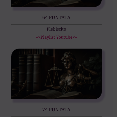
6^ PUNTATA
Plebiscito
–>Playlist Youtube<–
7^ PUNTATA