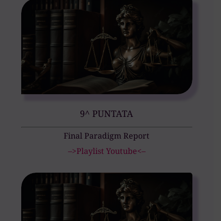
9^ PUNTATA
Final Paradigm Report
–>Playlist Youtube<–