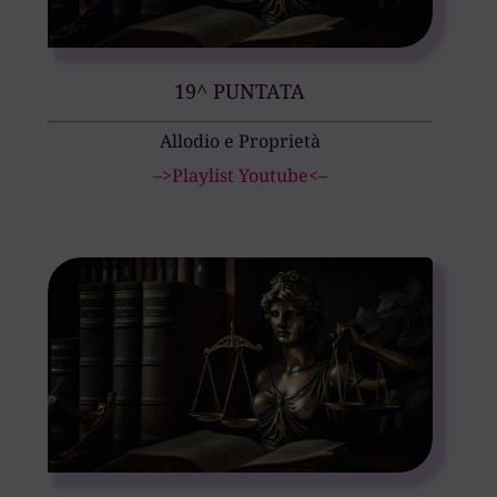
19^ PUNTATA
Allodio e Proprietà
–>Playlist Youtube<–