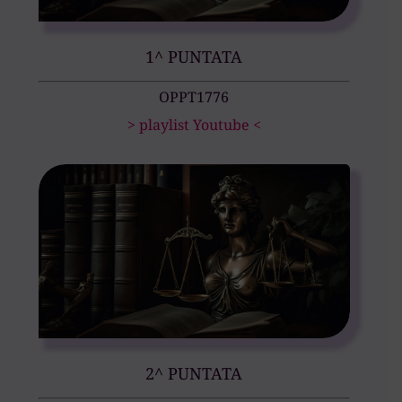
1^ PUNTATA
OPPT1776
> playlist Youtube <
2^ PUNTATA