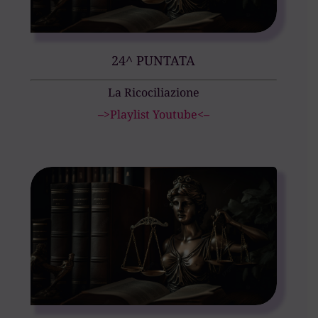
24^ PUNTATA
La Ricociliazione
–>Playlist Youtube<–