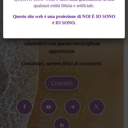
qualsiasi entità fittizia e artificiale.
Nazione
Questo sito web è una proiezione di NOI È IO SONO
è IO SONO.
Benvenuto viaggiatore, la tua curiosità ti ha
spinto fin qui, un altro piccolo gesto per
connetterti con questa meravigliosa
opportunità.
Contattaci, saremo felici di conoscerti.
Contatti