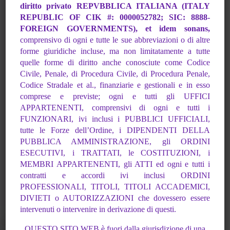
diritto privato REPVBBLICA
ITALIANA (ITALY
REPUBLIC OF CIK #: 0000052782; SIC: 8888-
Podcast Non Sono
FOREIGN
GOVERNMENTS), et idem sonans,
Favole
comprensivo di ogni e tutte le sue abbreviazioni
o di altre
forme giuridiche incluse, ma non limitatamente a tutte
Non perderti i nostri meravigliosi
quelle forme di
diritto anche conosciute come Codice
Podcast Informativi “Non sono
Civile, Penale, di Procedura Civile, di Procedura
Penale,
Codice Stradale et al., finanziarie e gestionali e in esso
Favole” con barbara e marco.
comprese e previste; ogni
e tutti gli UFFICI
Buon Ascolto
APPARTENENTI, comprensivi di ogni e tutti i
FUNZIONARI, ivi inclusi i
PUBBLICI UFFICIALI,
Clicca Qui
tutte le Forze dell’Ordine, i DIPENDENTI DELLA
PUBBLICA
AMMINISTRAZIONE, gli ORDINI
ESECUTIVI, i TRATTATI, le COSTITUZIONI, i
MEMBRI APPARTENENTI, gli ATTI ed ogni e tutti i
contratti e accordi ivi inclusi ORDINI
PROFESSIONALI, TITOLI, TITOLI ACCADEMICI,
DIVIETI o AUTORIZZAZIONI che
dovessero essere
intervenuti o intervenire in derivazione di questi.
Noi è Io Sono One People La
QUESTO SITO WEB è fuori dalla giurisdizione di una