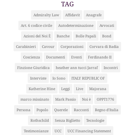
TAG
Admiralty Law
Affidavit
Anagrafe
Art. 6 codice civile
Autodeterminazione
Avvocati
Azioni del Noi È
Banche
Bolle Papali
Bond
Carabinieri
Cavour
Corporazioni
Corvara di Badia
Coscienza
Documenti
Eventi
Ferdinando II
Finzione Giuridica
heather ann tucci Jarraf
Incontri
Interviste
Io Sono
ITALY REPUBLIC OF
Katherine Hine
Leggi
Live
Majorana
marco missinato
Mark Passio
Noi è
OPPT1776
Persona
Popolo
Querele
Racconti
Regno d'Italia
Rothschild
Senza Biglietto
Tecnologie
Testimonianze
UCC
UCC Financing Statement