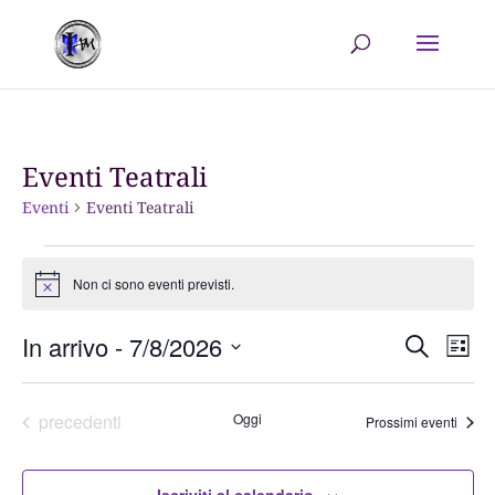
Eventi Teatrali
Eventi
Eventi Teatrali
Eventi
Non ci sono eventi previsti.
Notice
Event
Ev
In arrivo
 - 
7/8/2026
Cerca
Lista
Vis
Ricer
Seleziona
Na
e
la
Eventi
precedenti
Oggi
Prossimi eventi
viste
data.
Navig