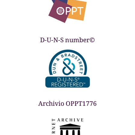
D-U-N-S number©
Archivio OPPT1776