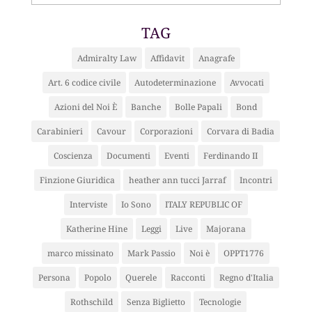
TAG
Admiralty Law
Affidavit
Anagrafe
Art. 6 codice civile
Autodeterminazione
Avvocati
Azioni del Noi È
Banche
Bolle Papali
Bond
Carabinieri
Cavour
Corporazioni
Corvara di Badia
Coscienza
Documenti
Eventi
Ferdinando II
Finzione Giuridica
heather ann tucci Jarraf
Incontri
Interviste
Io Sono
ITALY REPUBLIC OF
Katherine Hine
Leggi
Live
Majorana
marco missinato
Mark Passio
Noi è
OPPT1776
Persona
Popolo
Querele
Racconti
Regno d'Italia
Rothschild
Senza Biglietto
Tecnologie