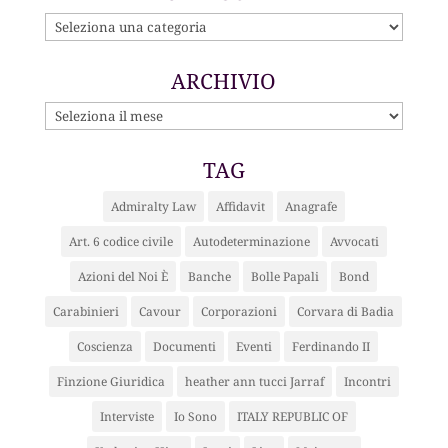
CATEGORIE
ARCHIVIO
ARCHIVIO
TAG
Admiralty Law
Affidavit
Anagrafe
Art. 6 codice civile
Autodeterminazione
Avvocati
Azioni del Noi È
Banche
Bolle Papali
Bond
Carabinieri
Cavour
Corporazioni
Corvara di Badia
Coscienza
Documenti
Eventi
Ferdinando II
Finzione Giuridica
heather ann tucci Jarraf
Incontri
Interviste
Io Sono
ITALY REPUBLIC OF