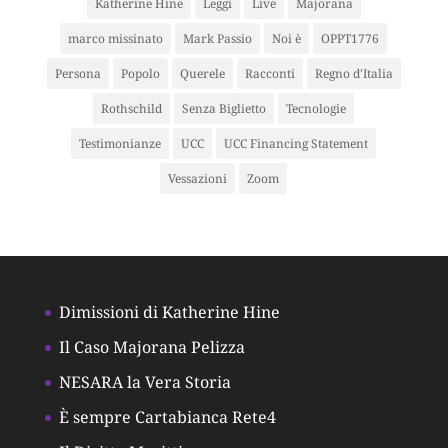
Katherine Hine
Leggi
Live
Majorana
marco missinato
Mark Passio
Noi è
OPPT1776
Persona
Popolo
Querele
Racconti
Regno d'Italia
Rothschild
Senza Biglietto
Tecnologie
Testimonianze
UCC
UCC Financing Statement
Vessazioni
Zoom
Dimissioni di Katherine Hine
Il Caso Majorana Pelizza
NESARA la Vera Storia
È sempre Cartabianca Rete4