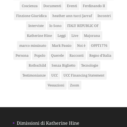
Coscienza
Documenti
Eventi
Ferdinando II
Finzione Giuridica
heather ann tucci Jarraf
Incontri
Interviste
Io Sono
ITALY REPUBLIC OF
Katherine Hine
Leggi
Live
Majorana
marco missinato
Mark Passio
Noi è
OPPT1776
Persona
Popolo
Querele
Racconti
Regno d'Italia
Rothschild
Senza Biglietto
Tecnologie
Testimonianze
UCC
UCC Financing Statement
Vessazioni
Zoom
Dimissioni di Katherine Hine