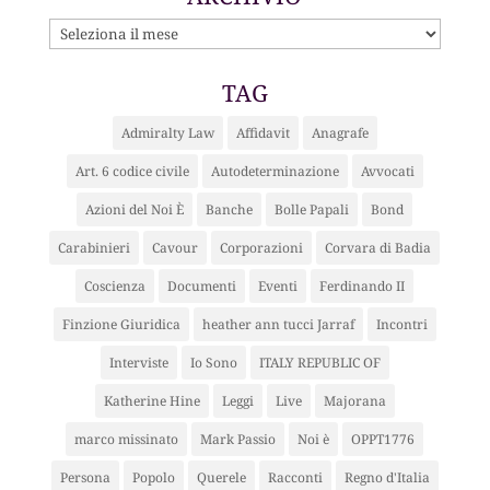
ARCHIVIO
TAG
Admiralty Law
Affidavit
Anagrafe
Art. 6 codice civile
Autodeterminazione
Avvocati
Azioni del Noi È
Banche
Bolle Papali
Bond
Carabinieri
Cavour
Corporazioni
Corvara di Badia
Coscienza
Documenti
Eventi
Ferdinando II
Finzione Giuridica
heather ann tucci Jarraf
Incontri
Interviste
Io Sono
ITALY REPUBLIC OF
Katherine Hine
Leggi
Live
Majorana
marco missinato
Mark Passio
Noi è
OPPT1776
Persona
Popolo
Querele
Racconti
Regno d'Italia