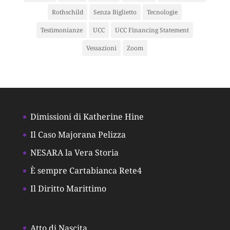
Rothschild
Senza Biglietto
Tecnologie
Testimonianze
UCC
UCC Financing Statement
Vessazioni
Zoom
Dimissioni di Katherine Hine
Il Caso Majorana Pelizza
NESARA la Vera Storia
È sempre Cartabianca Rete4
Il Diritto Marittimo
Atto di Nascita