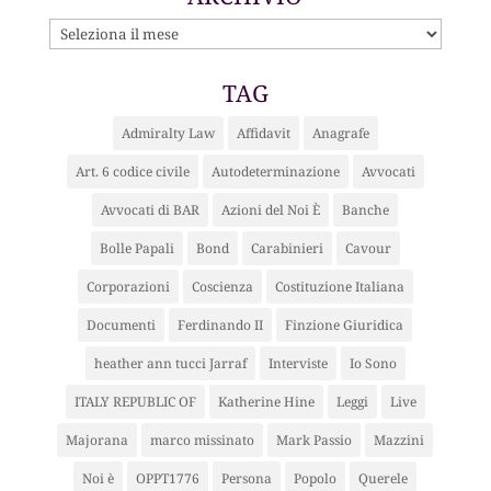
ARCHIVIO
TAG
Admiralty Law
Affidavit
Anagrafe
Art. 6 codice civile
Autodeterminazione
Avvocati
Avvocati di BAR
Azioni del Noi È
Banche
Bolle Papali
Bond
Carabinieri
Cavour
Corporazioni
Coscienza
Costituzione Italiana
Documenti
Ferdinando II
Finzione Giuridica
heather ann tucci Jarraf
Interviste
Io Sono
ITALY REPUBLIC OF
Katherine Hine
Leggi
Live
Majorana
marco missinato
Mark Passio
Mazzini
Noi è
OPPT1776
Persona
Popolo
Querele