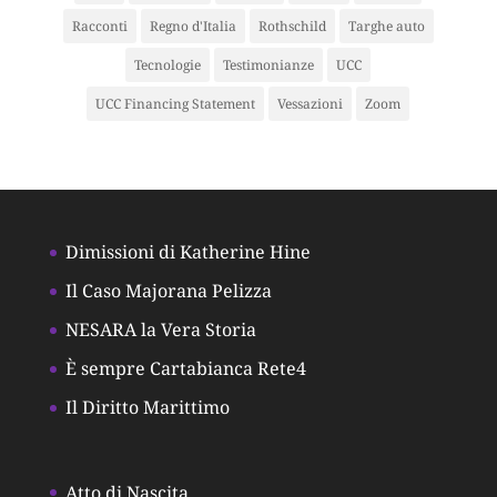
Racconti
Regno d'Italia
Rothschild
Targhe auto
Tecnologie
Testimonianze
UCC
UCC Financing Statement
Vessazioni
Zoom
Dimissioni di Katherine Hine
Il Caso Majorana Pelizza
NESARA la Vera Storia
È sempre Cartabianca Rete4
Il Diritto Marittimo
Atto di Nascita