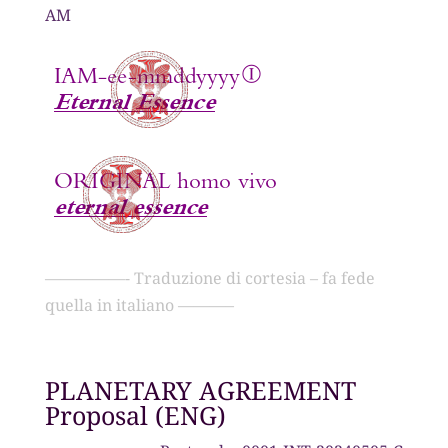
AM
—————- Traduzione di cortesia – fa fede
quella in italiano ———–
PLANETARY AGREEMENT
Proposal (ENG)