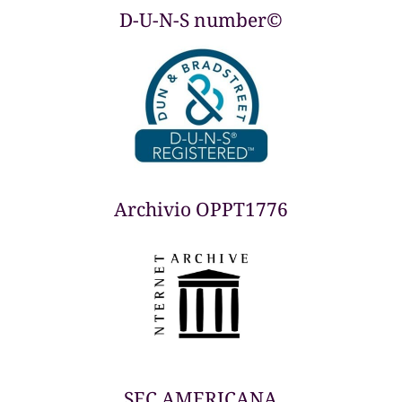
D-U-N-S number©
Archivio OPPT1776
SEC AMERICANA