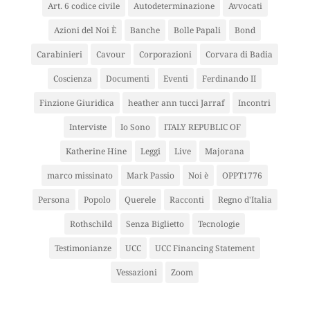
Art. 6 codice civile
Autodeterminazione
Avvocati
Azioni del Noi È
Banche
Bolle Papali
Bond
Carabinieri
Cavour
Corporazioni
Corvara di Badia
Coscienza
Documenti
Eventi
Ferdinando II
Finzione Giuridica
heather ann tucci Jarraf
Incontri
Interviste
Io Sono
ITALY REPUBLIC OF
Katherine Hine
Leggi
Live
Majorana
marco missinato
Mark Passio
Noi è
OPPT1776
Persona
Popolo
Querele
Racconti
Regno d'Italia
Rothschild
Senza Biglietto
Tecnologie
Testimonianze
UCC
UCC Financing Statement
Vessazioni
Zoom