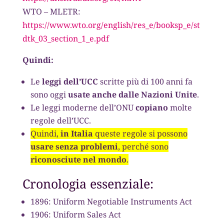
WTO – MLETR:
https://www.wto.org/english/res_e/booksp_e/st
dtk_03_section_1_e.pdf
Quindi:
Le
leggi dell’UCC
scritte più di 100 anni fa
sono oggi
usate anche dalle Nazioni Unite
.
Le leggi moderne dell’ONU
copiano
molte
regole dell’UCC.
Quindi,
in Italia
queste regole si possono
usare senza problemi
, perché sono
riconosciute nel mondo
.
Cronologia essenziale:
1896: Uniform Negotiable Instruments Act
1906: Uniform Sales Act