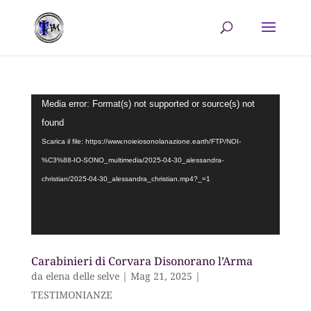
Video
Media error: Format(s) not supported or source(s) not
Player
found
Scarica il file: https://www.noieiosonolanazione.earth/FTP/NOI-
%C3%88-IO-SONO_multimedia/2025-04-30_alessandra-
christian/2025-04-30_alessandra_christian.mp4?_=1
Carabinieri di Corvara Disonorano l’Arma
da
elena delle selve
|
Mag 21, 2025
|
TESTIMONIANZE