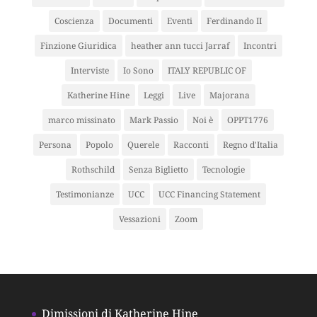
Coscienza
Documenti
Eventi
Ferdinando II
Finzione Giuridica
heather ann tucci Jarraf
Incontri
Interviste
Io Sono
ITALY REPUBLIC OF
Katherine Hine
Leggi
Live
Majorana
marco missinato
Mark Passio
Noi è
OPPT1776
Persona
Popolo
Querele
Racconti
Regno d'Italia
Rothschild
Senza Biglietto
Tecnologie
Testimonianze
UCC
UCC Financing Statement
Vessazioni
Zoom
Dimissioni di Katherine Hine