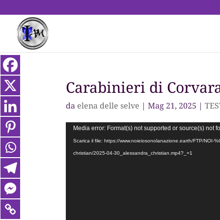
Carabinieri di Corvar
da
elena delle selve
|
Mag 21, 2025
|
TES
Video
Media error: Format(s) not supported or source(s) not 
Player
Scarica il file: https://www.noieiosonolanazione.earth/FTP/N
christian/2025-04-30_alessandra_christian.mp4?_=1