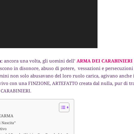
a:
ancora una volta, gli uomini dell’
ARMA DEI CARABINIERI
giscono in disonore, abuso di potere, vessazioni e persecuzioni
omini non solo abusavano del loro ruolo carica, agivano anche 
vivo con una FINZIONE, ARTEFATTO creata dal nulla, pur di tr
EI CARABINIERI.
L’ARMA
i Nascita”
ttivo