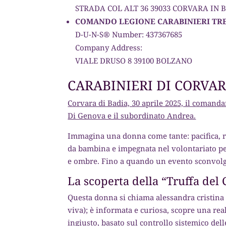
STRADA COL ALT 36 39033 CORVARA IN 
COMANDO LEGIONE CARABINIERI TR
D-U-N-S® Number: 437367685
Company Address:
VIALE DRUSO 8 39100 BOLZANO
CARABINIERI DI CORVA
Corvara di Badia, 30 aprile 2025, il comand
Di Genova e il subordinato Andrea.
Immagina una donna come tante: pacifica, ri
da bambina e impegnata nel volontariato per
e ombre. Fino a quando un evento sconvolg
La scoperta della “Truffa del C
Questa donna si chiama alessandra cristina 
viva); è informata e curiosa, scopre una re
ingiusto, basato sul controllo sistemico de