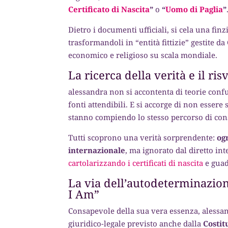
Certificato di Nascita
”
o
“
Uomo di Paglia
”
Dietro i documenti ufficiali, si cela una finz
trasformandoli in “entità fittizie” gestite da
economico e religioso su scala mondiale.
La ricerca della verità e il ris
alessandra non si accontenta di teorie confus
fonti attendibili. E si accorge di non essere 
stanno compiendo lo stesso percorso di con
Tutti scoprono una verità sorprendente:
og
internazionale
, ma ignorato dal diretto in
cartolarizzando i certificati di nascita
e guad
La via dell’autodeterminazion
I Am”
Consapevole della sua vera essenza, alessand
giuridico-legale previsto anche dalla
Costit