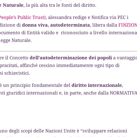
e Naturale
, la più alta tra le fonti del diritto.
eople’s Public Trust)
, alessandra redige e Notifica via PEC i
ndizione di
donna viva, autodeterminata
, libera dalla
FINZIO
ocumento di Entità valido e riconosciuto a livello internaziona
 legge Naturale.
re il Concetto
dell’autodeterminazione dei popoli
a vantaggi
racitati, affinché cessino immediatamente ogni tipo di
i schiavistici.
i è un principio fondamentale del
diritto internazionale
,
ti giuridici internazionali e, in parte, anche dalla NORMATIV
 uno degli scopi delle Nazioni Unite è “sviluppare relazioni