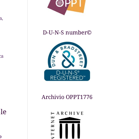
a,
D-U-N-S number©
ca
Archivio OPPT1776
ple
o