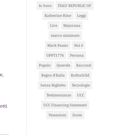
Io Sono
ITALY REPUBLIC OF
Katherine Hine
Leggi
Live
Majorana
marco missinato
Mark Passio
Noi è
OPPT1776
Persona
Popolo
Querele
Racconti
e,
Regno d'Italia
Rothschild
Senza Biglietto
Tecnologie
Testimonianze
UCC
UCC Financing Statement
otti
Vessazioni
Zoom