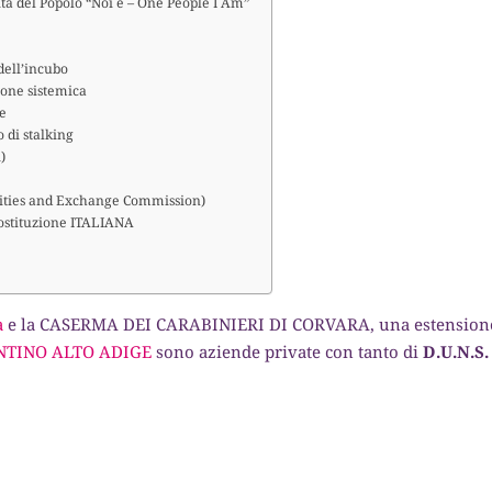
ta del Popolo “Noi è – One People I Am”
dell’incubo
ione sistemica
re
o di stalking
)
urities and Exchange Commission)
 Costituzione ITALIANA
a
e la CASERMA DEI CARABINIERI DI CORVARA, una estension
NTINO ALTO ADIGE
sono aziende private con tanto di
D.U.N.S.