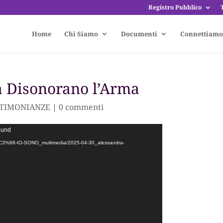
Registro Pubblico
Home
Chi Siamo
Documenti
Connettiamo
a Disonorano l’Arma
TIMONIANZE
|
0 commenti
found
OI-%C3%88-IO-SONO_multimedia/2025-04-30_alessandra-