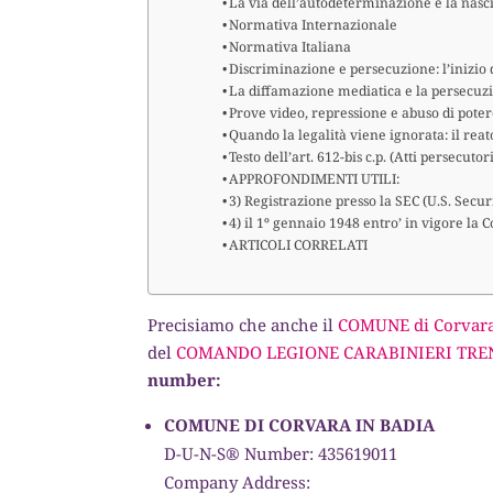
La via dell’autodeterminazione e la nasci
Normativa Internazionale
Normativa Italiana
Discriminazione e persecuzione: l’inizio 
La diffamazione mediatica e la persecuz
Prove video, repressione e abuso di pote
Quando la legalità viene ignorata: il reat
Testo dell’art. 612-bis c.p. (Atti persecutori
APPROFONDIMENTI UTILI:
3) Registrazione presso la SEC (U.S. Sec
4) il 1º gennaio 1948 entro’ in vigore la
ARTICOLI CORRELATI
Precisiamo che anche il
COMUNE di Corvar
del
COMANDO LEGIONE CARABINIERI TRE
number:
COMUNE DI CORVARA IN BADIA
D-U-N-S® Number: 435619011
Company Address: