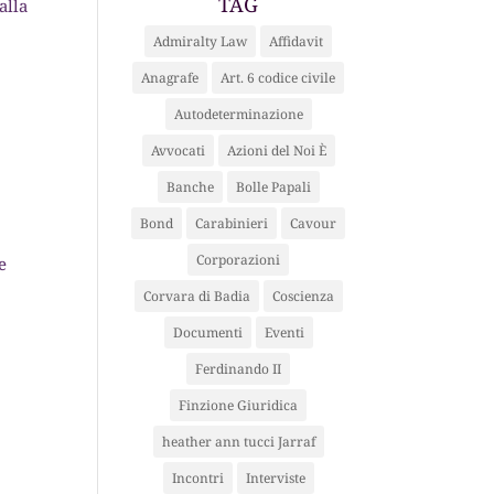
TAG
alla
Admiralty Law
Affidavit
Anagrafe
Art. 6 codice civile
Autodeterminazione
Avvocati
Azioni del Noi È
Banche
Bolle Papali
Bond
Carabinieri
Cavour
Corporazioni
e
Corvara di Badia
Coscienza
Documenti
Eventi
Ferdinando II
Finzione Giuridica
heather ann tucci Jarraf
Incontri
Interviste