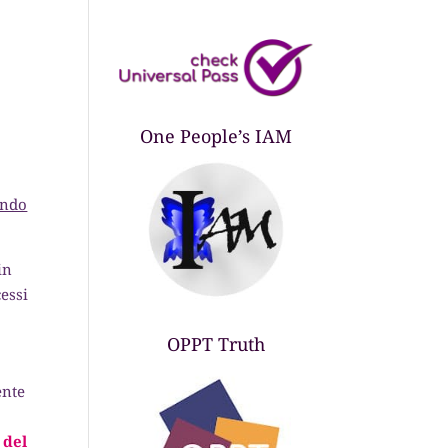
One People’s IAM
ando
in
essi
OPPT Truth
ente
 del