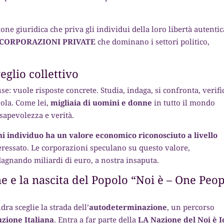
.
ione giuridica che priva gli individui della loro libertà autentic
CORPORAZIONI PRIVATE
che dominano i settori politico,
veglio collettivo
e: vuole risposte concrete. Studia, indaga, si confronta, verifi
sola. Come lei,
migliaia di uomini e donne
in tutto il mondo
sapevolezza e verità.
ni individuo ha un valore economico riconosciuto a livello
teressato. Le corporazioni speculano su questo valore,
agnando miliardi di euro, a nostra insaputa.
e e la nascita del Popolo “Noi è – One Peo
ra sceglie la strada dell’
autodeterminazione
, un percorso
uzione Italiana
. Entra a far parte della
LA Nazione del Noi è I