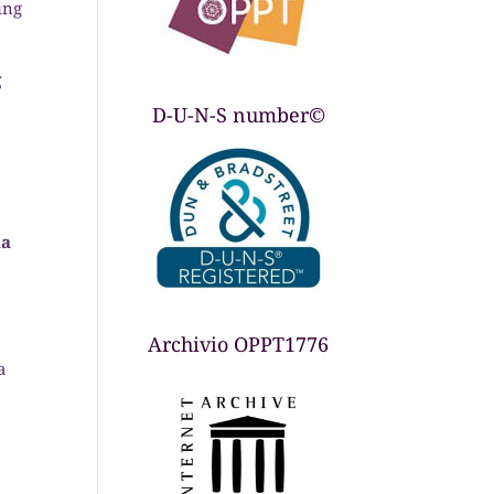
ing
g
D-U-N-S number©
na
,
Archivio OPPT1776
a