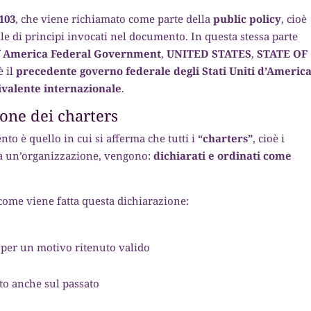
103
, che viene richiamato come parte della
public policy
, cioè
e di principi invocati nel documento. In questa stessa parte
of America Federal Government
,
UNITED STATES
,
STATE OF
è il
precedente governo federale degli Stati Uniti d’Americ
ivalente internazionale
.
ione dei charters
to è quello in cui si afferma che tutti i
“charters”
, cioè i
 a un’organizzazione, vengono:
dichiarati e ordinati come
 come viene fatta questa dichiarazione:
a per un motivo ritenuto valido
tto anche sul passato