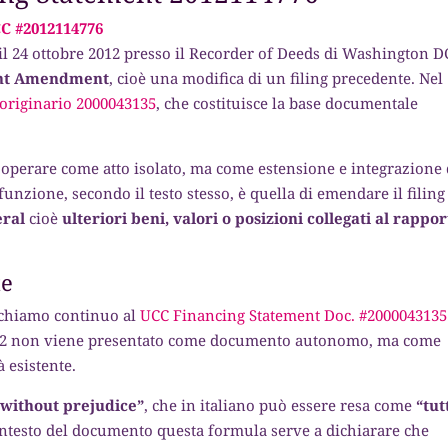
 #2012114776
il 24 ottobre 2012 presso il Recorder of Deeds di Washington DC
ent Amendment
, cioè una modifica di un filing precedente. Nel
g originario 2000043135
, che costituisce la base documentale
n operare come atto isolato, ma come estensione e integrazione 
unzione, secondo il testo stesso, è quella di emendare il filing
eral
cioè
ulteriori beni, valori o posizioni collegati al rappo
te
richiamo continuo al
UCC Financing Statement Doc. #2000043135
e 2012 non viene presentato come documento autonomo, ma come
 esistente.
d without prejudice”
, che in italiano può essere resa come
“tutt
ontesto del documento questa formula serve a dichiarare che