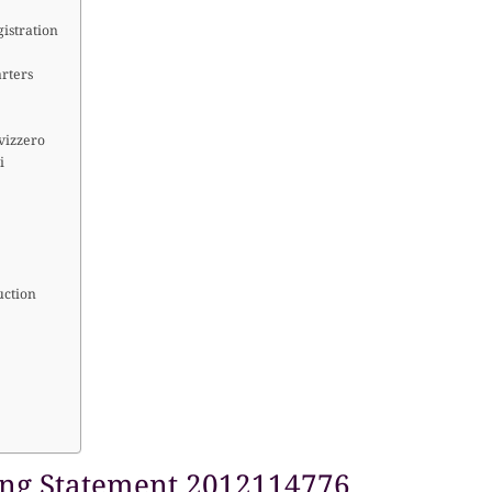
istration
arters
svizzero
i
uction
ing Statement 2012114776