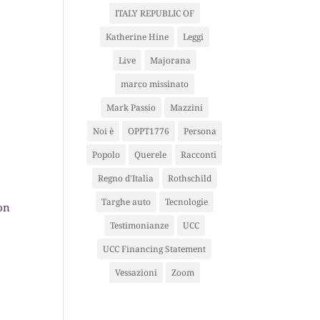
ITALY REPUBLIC OF
Katherine Hine
Leggi
Live
Majorana
marco missinato
Mark Passio
Mazzini
Noi è
OPPT1776
Persona
Popolo
Querele
Racconti
Regno d'Italia
Rothschild
Targhe auto
Tecnologie
non
Testimonianze
UCC
UCC Financing Statement
Vessazioni
Zoom