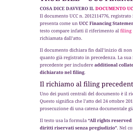
COSA DICE DAVVERO IL
DOCUMENTO UCC
Il documento UCC n. 2012114776, registrato 
presenta come un
UCC Financing Statem
testo compare infatti il riferimento al
filin
richiamata dall’atto.
Il documento dichiara fin dall’inizio di no
quanto già registrato in precedenza. La sua f
precedente per includere
additional collat
dichiarato nel filing
.
Il richiamo al filing preceden
Uno dei punti centrali del documento è il 
Questo significa che l’atto del 24 ottobr
prosecuzione di una catena documentale già
Il testo usa la formula
“All rights reserve
diritti riservati senza pregiudizio”
. Nel c