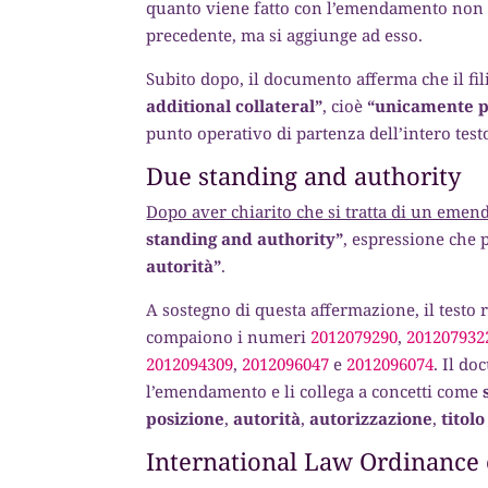
quanto viene fatto con l’emendamento non so
precedente, ma si aggiunge ad esso.
Subito dopo, il documento afferma che il f
additional collateral”
, cioè
“unicamente pe
punto operativo di partenza dell’intero test
Due standing and authority
Dopo aver chiarito che si tratta di un eme
standing and authority”
, espressione che 
autorità”
.
A sostegno di questa affermazione, il testo
compaiono i numeri
2012079290
,
201207932
2012094309
,
2012096047
e
2012096074
. Il do
l’emendamento e li collega a concetti come
posizione
,
autorità
,
autorizzazione
,
titolo
International Law Ordinance e