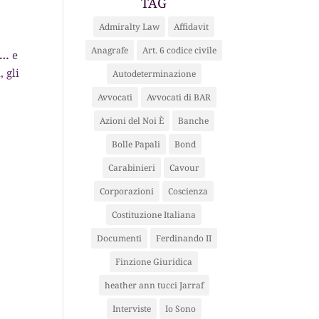
TAG
Admiralty Law
Affidavit
Anagrafe
Art. 6 codice civile
 …
e
a
, gli
Autodeterminazione
Avvocati
Avvocati di BAR
Azioni del Noi È
Banche
Bolle Papali
Bond
Carabinieri
Cavour
Corporazioni
Coscienza
Costituzione Italiana
Documenti
Ferdinando II
Finzione Giuridica
heather ann tucci Jarraf
Interviste
Io Sono