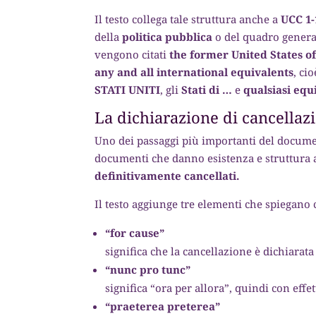
Il testo collega tale struttura anche a
UCC 1-
della
politica pubblica
o del quadro general
vengono citati
the former United States 
any and all international equivalents
, cio
STATI UNITI
, gli
Stati di …
e
qualsiasi equ
La dichiarazione di cancellaz
Uno dei passaggi più importanti del documen
documenti che danno esistenza e struttura
definitivamente cancellati.
Il testo aggiunge tre elementi che spiegano
“for cause”
significa che la cancellazione è dichiarat
“nunc pro tunc”
significa “ora per allora”, quindi con effe
“praeterea preterea”