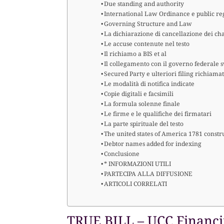
Due standing and authority
International Law Ordinance e public reg
Governing Structure and Law
La dichiarazione di cancellazione dei ch
Le accuse contenute nel testo
Il richiamo a BIS et al
Il collegamento con il governo federale 
Secured Party e ulteriori filing richiamat
Le modalità di notifica indicate
Copie digitali e facsimili
La formula solenne finale
Le firme e le qualifiche dei firmatari
La parte spirituale del testo
The united states of America 1781 constr
Debtor names added for indexing
Conclusione
* INFORMAZIONI UTILI
PARTECIPA ALLA DIFFUSIONE
ARTICOLI CORRELATI
TRUE BILL – UCC Financ