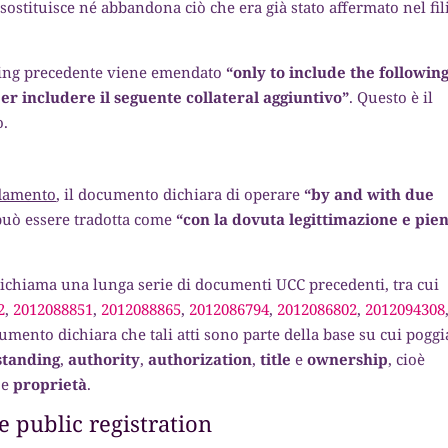
stituisce né abbandona ciò che era già stato affermato nel fil
iling precedente viene emendato
“only to include the followin
r includere il seguente collateral aggiuntivo”
. Questo è il
o.
ndamento
, il documento dichiara di operare
“by and with due
può essere tradotta come
“con la dovuta legittimazione e pie
 richiama una lunga serie di documenti UCC precedenti, tra cui
2
,
2012088851
,
2012088865
,
2012086794
,
2012086802
,
2012094308
cumento dichiara che tali atti sono parte della base su cui poggi
standing
,
authority
,
authorization
,
title
e
ownership
, cioè
e
proprietà
.
 public registration