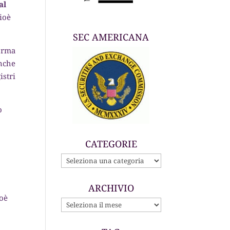
al
cioè
SEC AMERICANA
forma
nche
istri
o
CATEGORIE
CATEGORIE
ARCHIVIO
ioè
ARCHIVIO