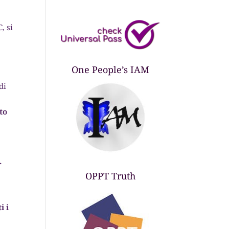
, si
One People’s IAM
di
rto
.
OPPT Truth
i i