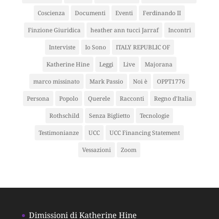
Coscienza
Documenti
Eventi
Ferdinando II
Finzione Giuridica
heather ann tucci Jarraf
Incontri
Interviste
Io Sono
ITALY REPUBLIC OF
Katherine Hine
Leggi
Live
Majorana
marco missinato
Mark Passio
Noi è
OPPT1776
Persona
Popolo
Querele
Racconti
Regno d'Italia
Rothschild
Senza Biglietto
Tecnologie
Testimonianze
UCC
UCC Financing Statement
Vessazioni
Zoom
Dimissioni di Katherine Hine